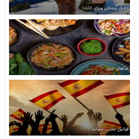
دلایل ریجکتی ویزای کانادا
غذاهای چین
قوانین عجیب اسپانیا