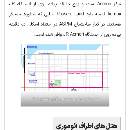
مرکز Aomori است و پنج دقیقه پیاده روی از ایستگاه JR
Aomori فاصله دارد. Rassera Land، جایی که شناورها مستقر
هستند، در کنار ساختمان ASPM در امتداد اسکله، ده دقیقه
پیاده روی از ایستگاه JR Aomori واقع شده است.
مسیرهای دسترسی به محل برگزاری جشنواره نبوتا
هتل‌های اطراف آئوموری