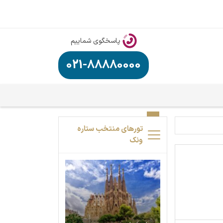
پاسخگوی شماییم
021-88880000
تورهای منتخب ستاره
ونک