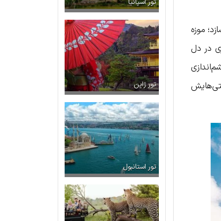
تور اسپانیا
زد؛ موزه
ری در دل
‌اندازی
تی‌هایش
تور ژاپن
تور استانبول