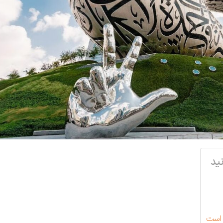
ید
 است