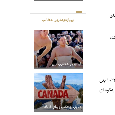
ای
پربازدیدترین مطالب
ده
قوانین و عجایب ژاپن
این جملات توسط هنرمند اماراتی مطر بن لاحج در قالب خوش‌نویسی عربی طراحی شده‌اند. نمای ساختمان از ۱,۰۲۴ پنل
‌گونه‌ای
دلایل ریجکتی ویزای کانادا