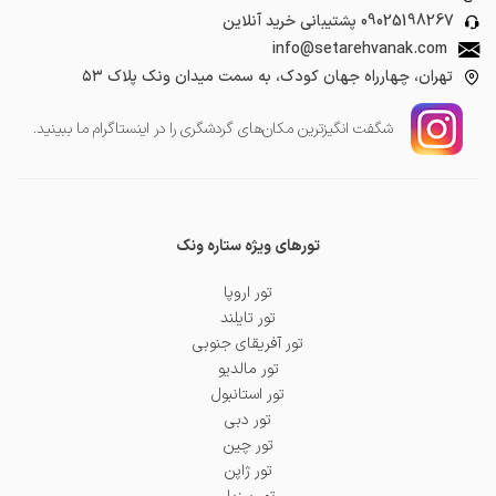
09025198267
پشتیبانی خرید آنلاین
info@setarehvanak.com
تهران، چهارراه جهان کودک، به سمت میدان ونک پلاک ۵۳
شگفت انگیز‌ترین مکان‌های گردشگری را در اینستاگرام ما ببینید.
تورهای ویژه ستاره ونک
تور اروپا
تور تایلند
تور آفریقای جنوبی
تور مالدیو
تور استانبول
تور دبی
تور چین
تور ژاپن