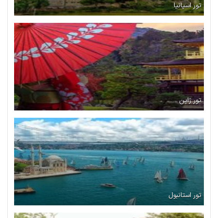
تور اسپانیا
تور ژاپن
تور استانبول