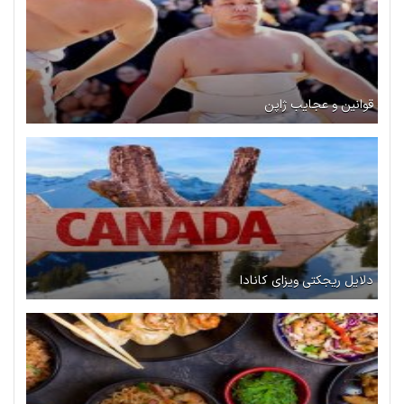
قوانین و عجایب ژاپن
دلایل ریجکتی ویزای کانادا