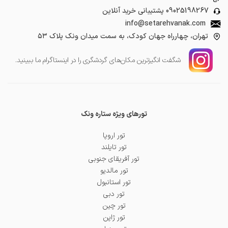
09025198267
پشتیبانی خرید آنلاین
info@setarehvanak.com
تهران، چهارراه جهان کودک، به سمت میدان ونک پلاک ۵۳
شگفت انگیز‌ترین مکان‌های گردشگری را در اینستاگرام ما ببینید.
تورهای ویژه ستاره ونک
تور اروپا
تور تایلند
تور آفریقای جنوبی
تور مالدیو
تور استانبول
تور دبی
تور چین
تور ژاپن