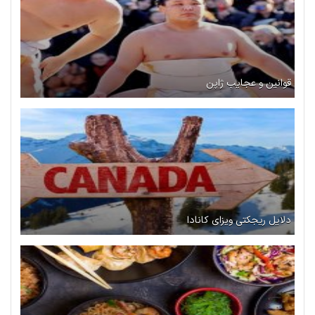
قوانین و عجایب ژاپن
دلایل ریجکتی ویزای کانادا