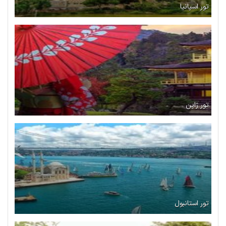
تور اسپانیا
تور ژاپن
تور استانبول