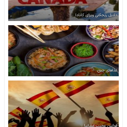
دلایل ریجکتی ویزای کانادا
غذاهای چین
قوانین عجیب اسپانیا