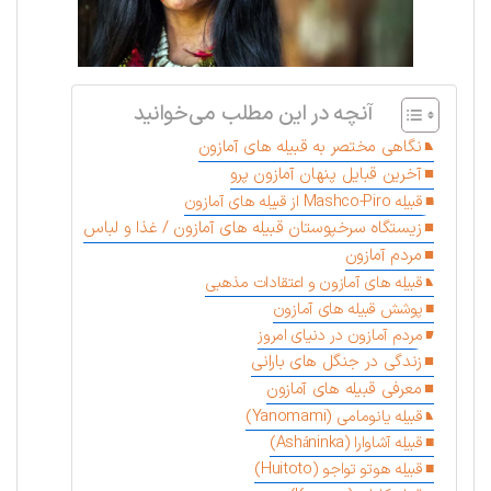
آنچه در این مطلب می‌خوانید
نگاهی مختصر به قبیله های آمازون
آخرین قبایل پنهان آمازون پرو
قبیله Mashco-Piro از قبیله های آمازون
زیستگاه سرخپوستان قبیله های آمازون / غذا و لباس
مردم آمازون
قبیله های آمازون و اعتقادات مذهبی
پوشش قبیله های آمازون
مردم آمازون در دنیای امروز
زندگی در جنگل های بارانی
معرفی قبیله های آمازون
قبیله یانومامی (Yanomami)
قبیله آشاوارا (Asháninka)
قبیله هوتو تواجو (Huitoto)