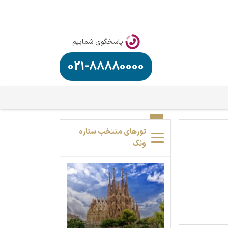
پاسخگوی شماییم
021-88880000
تورهای منتخب ستاره
ونک