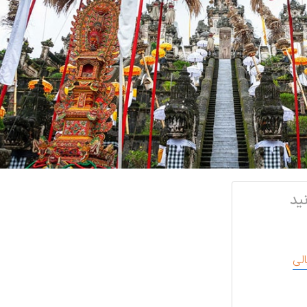
ید
الی