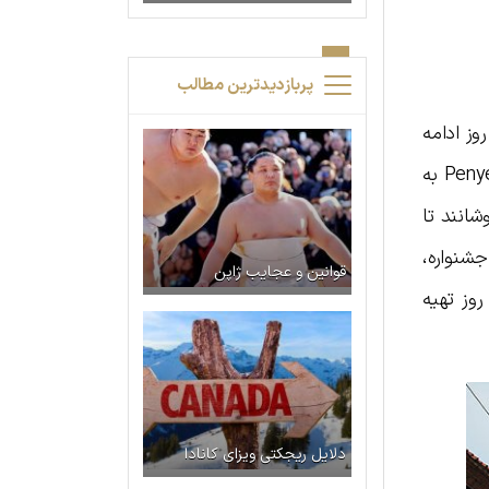
پربازدیدترین مطالب
ی، جشن‌های گالونکان در روزها و دوره های مختلف برگزار می‌شوند. این جشنواره مهم و معروف حدود ۱۰ روز ادامه
دارد. سه روز قبل از گالونکان، در روز Penyekeban، موز به عنوان پیشکش برای خدایان آماده می‌شود. Penyekeban به
شانند تا
جشنواره،
قوانین و عجایب ژاپن
وز تهیه
دلایل ریجکتی ویزای کانادا