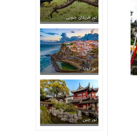
تور آفریقای جنوبی
تور اروپا
تور چین