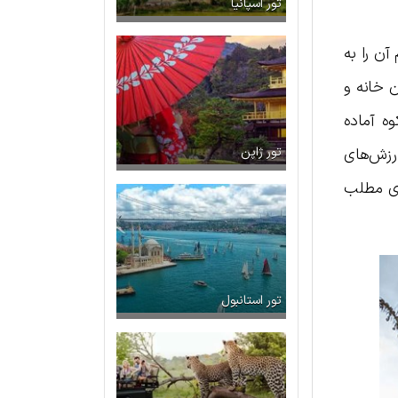
تور اسپانیا
ن را به
 خانه و
وه آماده
ارزش‌های
تور ژاپن
های مطلب
تور استانبول