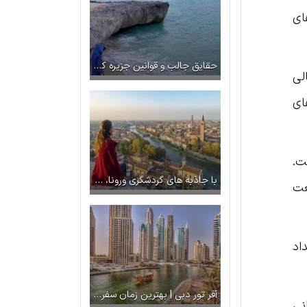
ای
حقایق جالب و قوانین جزیره کیش
لی
ای
ت.
با جاذبه های گردشگری ورونا، شهر عشق ایتالیا آشنا شوید
عت
اد
آفر تور دبی | بهترین زمان سفر به دبی
نی