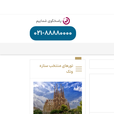
پاسخگوی شماییم
021-88880000
تورهای منتخب ستاره
ونک