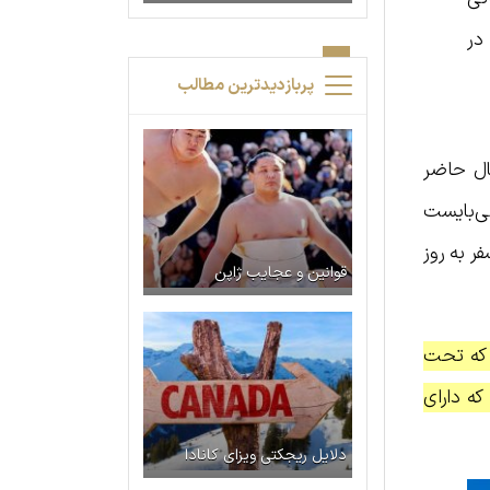
در
پربازدیدترین مطالب
ال حاضر
ی‌بایست
ر به روز
قوانین و عجایب ژاپن
 که تحت
که دارای
دلایل ریجکتی ویزای کانادا