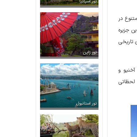
تور اسپانیا
تنوع در
ین جزیره
های تاریخی
تور ژاپن
آخنیو و
لحظاتی
تور استانبول