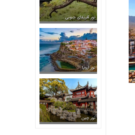
تور آفریقای جنوبی
تور اروپا
تور چین