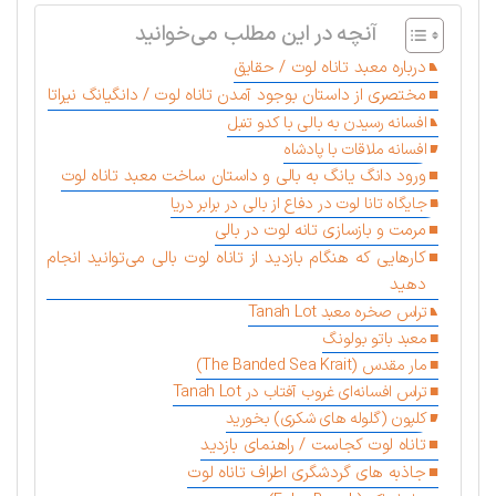
آنچه در این مطلب می‌خوانید
درباره معبد تاناه لوت / حقایق
مختصری از داستان بوجود آمدن تاناه لوت / دانگیانگ نیراتا
افسانه رسیدن به بالی با کدو تنبل
افسانه ملاقات با پادشاه
ورود دانگ یانگ به بالی و داستان ساخت معبد تاناه لوت
جایگاه تانا لوت در دفاع از بالی در برابر دریا
مرمت و بازسازی تانه لوت در بالی
کارهایی که هنگام بازدید از تاناه لوت بالی می‌توانید انجام
دهید
تراس صخره معبد Tanah Lot
معبد باتو بولونگ
مار مقدس (The Banded Sea Krait)
تراس افسانه‌ای غروب آفتاب در Tanah Lot
کلپون (گلوله های شکری) بخورید
تاناه لوت کجاست / راهنمای بازدید
جاذبه های گردشگری اطراف تاناه لوت