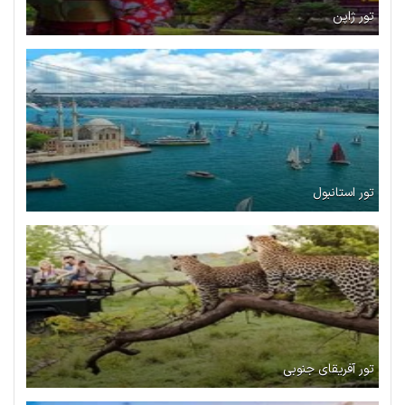
تور ژاپن
تور استانبول
تور آفریقای جنوبی