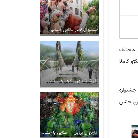
فستیوال لاس فالاس اسپانیا
ی مختلف
ژو کاملا
پل شیشه‌ای ژانگجیاجی؛ آشنایی با بلندترین پل شیشه‌ای جهان
جشنواره
یم قمری جشن
کارناوال برزیل + آشنایی با جشن‌ها