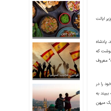
ر ایالت
غذاهای چین
. پادشاه
 نوشت که
” معروف
قوانین عجیب اسپانیا
کو یوان در سال ۲۷۸ قبل از میلاد خود را در
ببیند به
 یک میهن