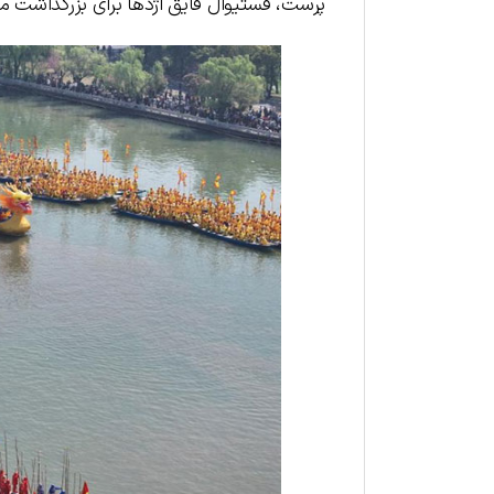
پرست، فستیوال قایق اژدها برای بزرگداشت مرگ