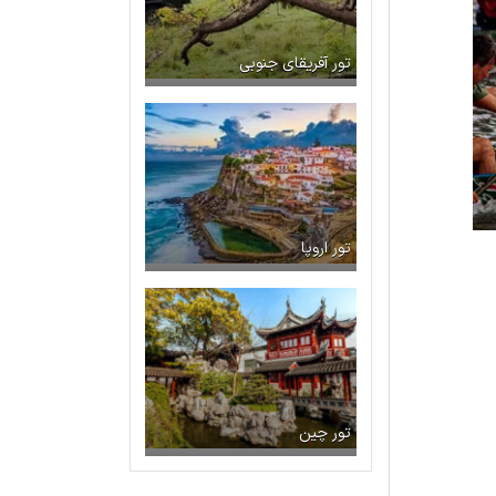
تور آفریقای جنوبی
تور اروپا
تور چین