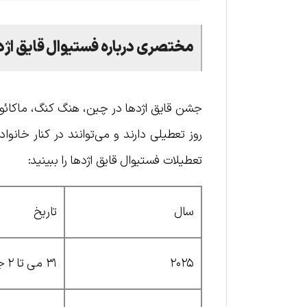
مختصری درباره فستیوال قایق اژدها
جشن قایق اژدها در چین، هنگ کنگ، ماکائو
روز تعطیلی دارند و می‌توانند در کنار خانو
تعطیلات فستیوال قایق اژدها را ببینید:
سال
تاریخ
۲۰۲۵
۳۱ می تا ۲ جون