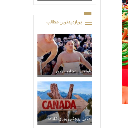
پربازدیدترین مطالب
قوانین و عجایب ژاپن
دلایل ریجکتی ویزای کانادا