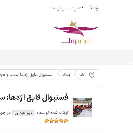
وبلاگ
افتخارات
درباره ما
فستیوال قایق اژدها: سنت و هی
خانه
وبلاگ
فستیوال قایق اژدها: س
نوشته شده توسط :
دیبا عباسی
در چهارشنبه 