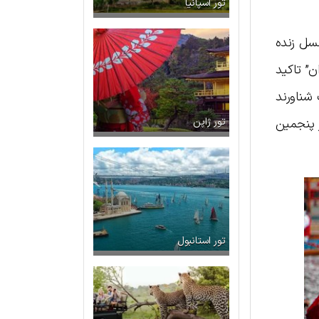
تور اسپانیا
نسل زنده
ن” تاکید
 شناورند
ر پنجمین
تور ژاپن
تور استانبول