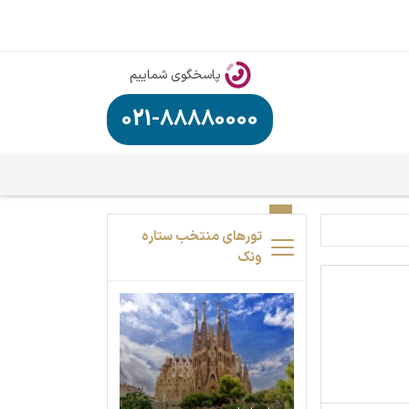
پاسخگوی شماییم
021-88880000
تورهای منتخب ستاره
ونک