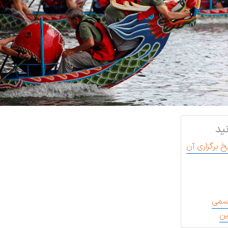
ید
خ برگزاری آن
رسمی
ین