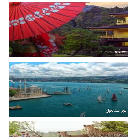
تور ژاپن
تور استانبول