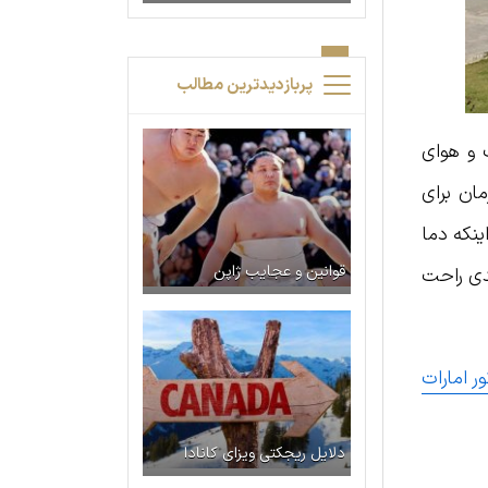
پربازدیدترین مطالب
 و هوای
مان برای
د است. با وجود اینکه دما
قوانین و عجایب ژاپن
ازدیدی راحت
ور امارات
دلایل ریجکتی ویزای کانادا