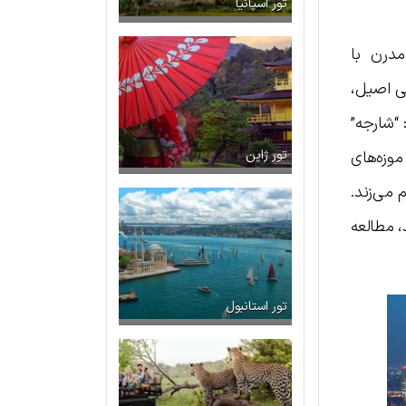
تور اسپانیا
درن با
گی اصیل،
 “شارجه”
موزه‌های
تور ژاپن
 می‌زند.
، مطالعه
تور استانبول