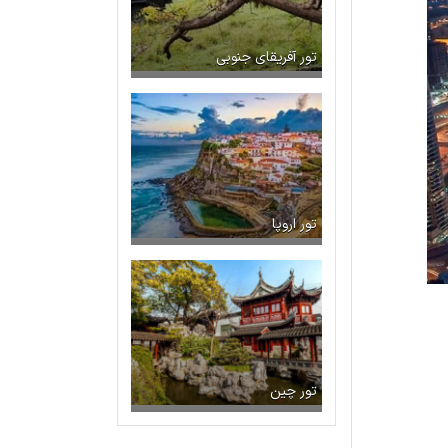
تور آفریقای جنوبی
تور اروپا
تور چین