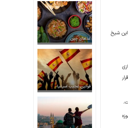
 این شیخ
غذاهای چین
زی
ار
قوانین عجیب اسپانیا
ت.
موزه