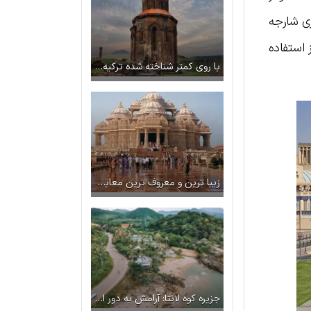
عیت، طبق سرشماری شارجه
 استفاده
با روی کمتر شناخته شده ترکیه؛ آشنا شوید
زیبا ترین و معروف ترین معابد هند که باید قبل از مرگ دید
جزیره کوه لانتا: آرامش به دور از شلوغی تایلند