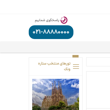
پاسخگوی شماییم
021-88880000
تورهای منتخب ستاره
ونک