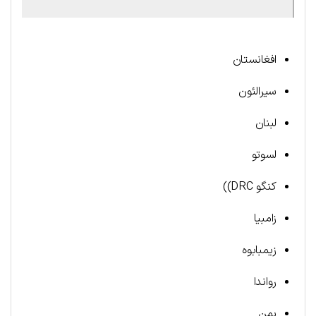
افغانستان
سیرالئون
لبنان
لسوتو
کنگو DRC))
زامبیا
زیمبابوه
رواندا
یمن