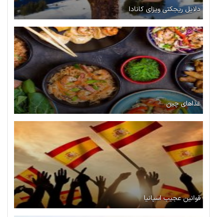
دلایل ریجکتی ویزای کانادا
غذاهای چین
قوانین عجیب اسپانیا