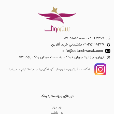
۰۲۱ ۸۸۸۸۰۰۰۰
-
۰۲۱ ۴۲۳۰۹
09025198267
پشتیبانی خرید آنلاین
info@setarehvanak.com
تهران، چهارراه جهان کودک، به سمت میدان ونک پلاک ۵۳
شگفت انگیز‌ترین مکان‌های گردشگری را در اینستاگرام ما ببینید.
تورهای ویژه ستاره ونک
تور اروپا
تور تایلند