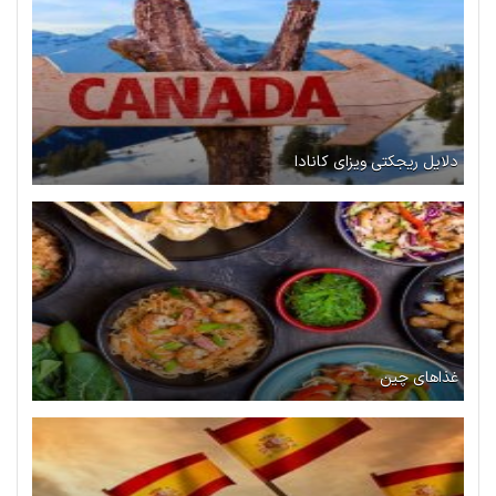
دلایل ریجکتی ویزای کانادا
غذاهای چین