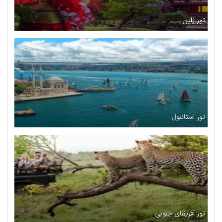
تور ژاپن
تور استانبول
تور آفریقای جنوبی