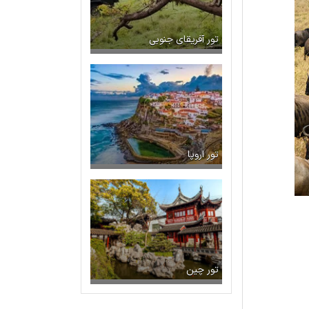
تور آفریقای جنوبی
تور اروپا
تور چین