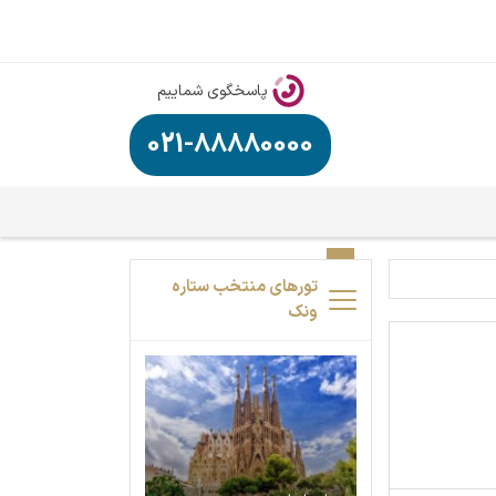
پاسخگوی شماییم
021-88880000
تورهای منتخب ستاره
ونک