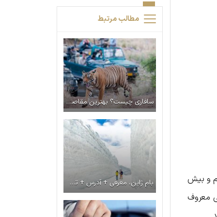
مطالب مرتبط
سافاری چیست؟ بهترین مقاصد سافاری داخلی و خارجی کدامند؟
م و بیش
بام ژاپن، معرفی + آدرس + تصاویر
ی معروف
.