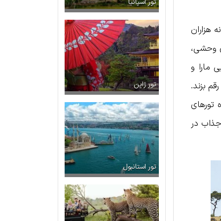
تور اسپانیا
ه هزاران
ی وحشی،
 مارا و
قم بزند.
تور ژاپن
ه تورهای
جذاب در
تور استانبول