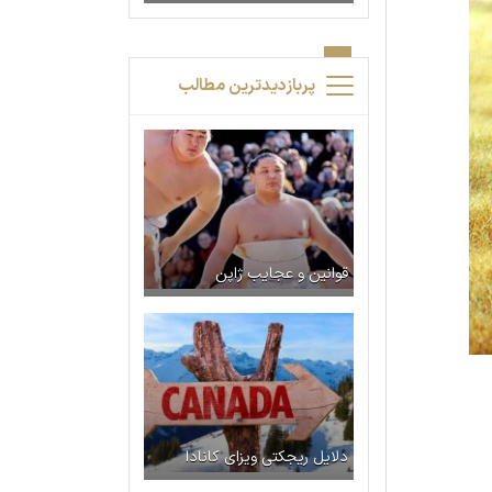
پربازدیدترین مطالب
قوانین و عجایب ژاپن
دلایل ریجکتی ویزای کانادا