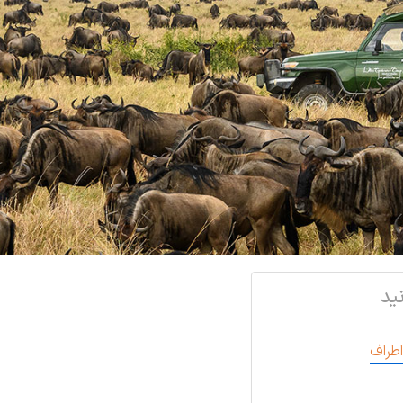
ید
اطراف