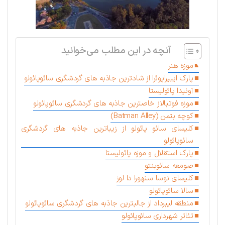
آنچه در این مطلب می‌خوانید
موزه هنر
پارک ایبیراپوئرا از شادترین جاذبه های گردشگری سائوپائولو
آونیدا پائولیستا
موزه فوتبالاز خاصترین جاذبه های گردشگری سائوپائولو
کوچه بتمن (Batman Alley)
کلیسای سائو پائولو از زیباترین جاذبه های گردشگری
سائوپائولو
پارک استقلال و موزه پائولیستا
صومعه سائوبنتو
کلیسای نوسا سنهورا دا لوز
سالا سائوپائولو
منطقه لیبرداد از جالبترین جاذبه های گردشگری سائوپائولو
تئاتر شهرداری سائوپائولو