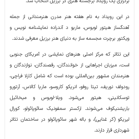
برگزاری یک رویداد برجسته هنری در برزیل انتخاب شد.
در این رویداد به نام هفته هنر مدرن هنرمندانی از جمله
آهنگساز هیتور لوبوس، ماریو د آندراده نمایشنامه نویس و
ویکتور برچرت مجسمه ساز به دنیای هنر برزیل معرفی شدند.
این تئاتر که مرکز اصلی هنرهای نمایشی در آمریکای جنوبی
است، میزبان اجراهایی از خوانندگان، رقصندگان، نوازندگان و
هنرمندان مشهور بین‌المللی بوده است که شامل کارلا فراچی،
رودولف نوریف، تیتا روفو، انریکو کاروسو، ماریا کالاس، آرتورو
توسکانینی، هیتور می‌شود. ویلا-لوبوس و میخائیل
باریشنیکوف می‌شوند. ارکستر سمفونیک سائوپائولو، کورال
لیریکو (کر غنایی)، و باله شهر سائوپائولو در ساختمان تئاتر
شهرداری قرار دارند.