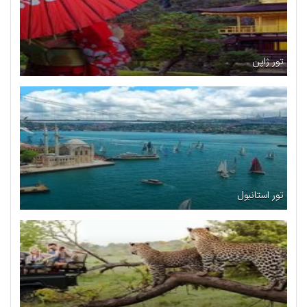
تور ژاپن
تور استانبول