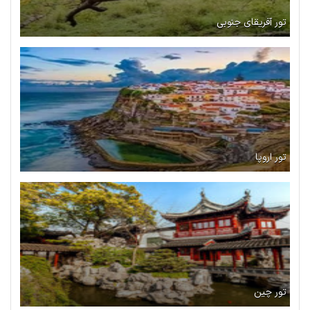
تور آفریقای جنوبی
تور اروپا
تور چین