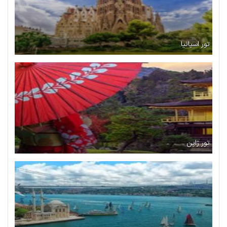
تور اسپانیا
تور ژاپن