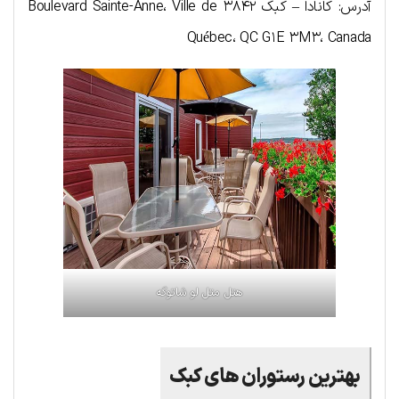
آدرس: کانادا – کبک ۳۸۴۲ Boulevard Sainte-Anne، Ville de
Québec، QC G۱E ۳M۳، Canada
هتل متل لو شاتوگه
بهترین رستوران های کبک