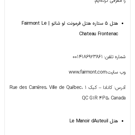
را معرفی کرده‌ایم:
هتل ۵ ستاره
هتل فرمونت لو شاتو |
Fairmont Le
Chateau Frontenac
شماره تلفن: ۰۰۱۴۱۸۶۹۲۳۸۶۱
وب سایت:www.fairmont.com
آدرس: کانادا – کبک ۱ Rue des Carrières، Ville de Québec،
QC G۱R ۴P۵، Canada
هتل
Le Manoir dAuteuil