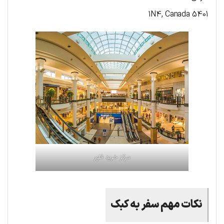
1N4, Canada 5401
مرکز خرید فلور
نکات مهم سفر به کبک