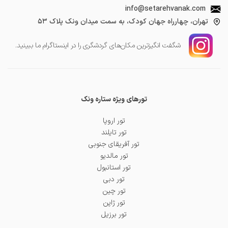
info@setarehvanak.com
تهران، چهارراه جهان کودک، به سمت میدان ونک پلاک ۵۳
شگفت انگیز‌ترین مکان‌های گردشگری را در اینستاگرام ما ببینید.
تورهای ویژه ستاره ونک
تور اروپا
تور تایلند
تور آفریقای جنوبی
تور مالدیو
تور استانبول
تور دبی
تور چین
تور ژاپن
تور برزیل