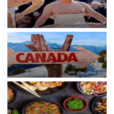
قوانین و عجایب ژاپن
دلایل ریجکتی ویزای کانادا