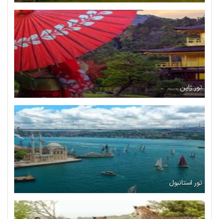
تور ژاپن
تور استانبول