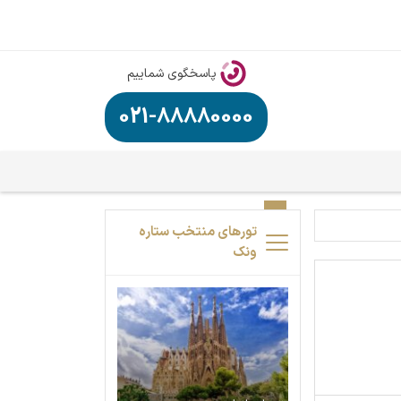
پاسخگوی شماییم
021-88880000
تورهای منتخب ستاره
ونک