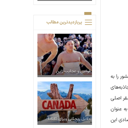
پربازدیدترین مطالب
قوانین و عجایب ژاپن
ور را به
اذبه‌های
قر اصلی
ه عنوان
دلایل ریجکتی ویزای کانادا
ادی این