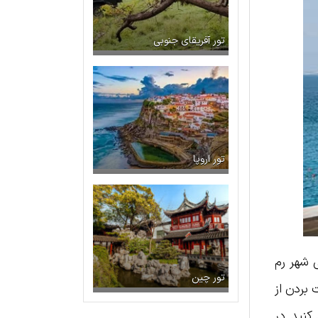
تور آفریقای جنوبی
تور اروپا
 شهر رم
تور چین
 بردن از
کنید. در