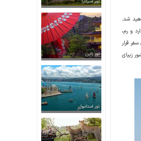
تور اسپانیا
ه نخواهید شد.
د و رم،
سفر قرار
ور زیبای
تور ژاپن
تور استانبول