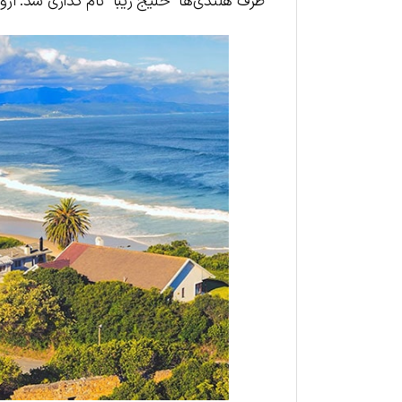
طرف هلندی‌ها “خلیج زیبا” نام گذاری شد. اروپ