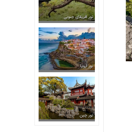
تور آفریقای جنوبی
تور اروپا
تور چین