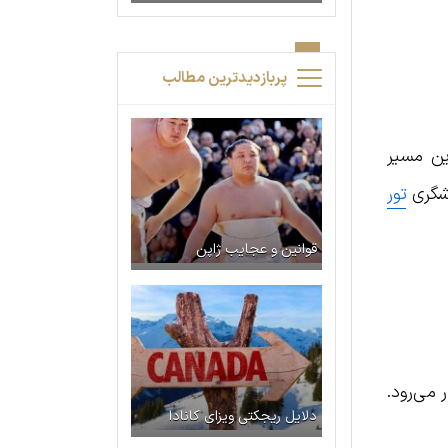
پربازدیدترین مطالب
ین مسیر
دشگری
تور
قوانین و عجایب ژاپن
می‌رود.
دلایل ریجکتی ویزای کانادا