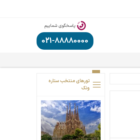
پاسخگوی شماییم
021-88880000
تورهای منتخب ستاره
ونک