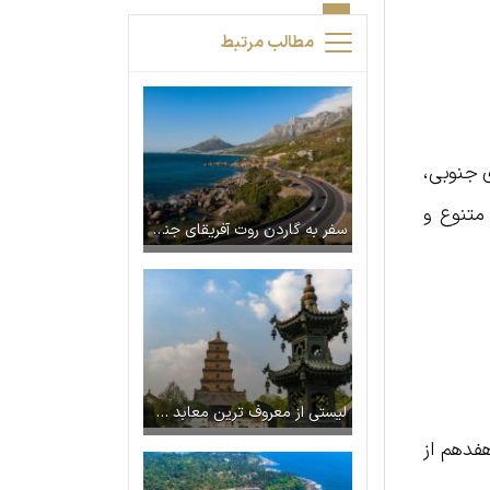
مطالب مرتبط
ی آفریقای جنوبی،
حش متنوع و
سفر به گاردن روت آفریقای جنوبی با ستاره ونک | راهنمای جامع
لیستی از معروف ترین معابد چین که باید دیدن کرد
فدهم از