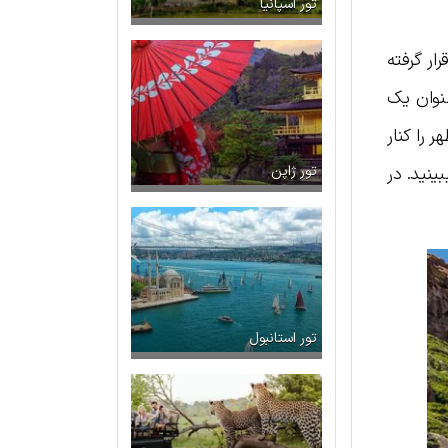
تور اسپانیا
ار گرفته
نوان یک
 را کنار
ینید. در
تور ژاپن
تور استانبول