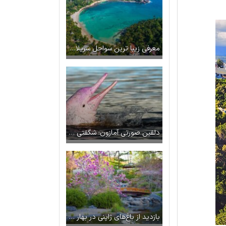
معرفی زیبا ترین سواحل سریلانکا | سواحل شنی در بهشت آفتاب و دریا
دلفین صورتی آمازون: شگفتی رودخانه در برزیل
بازدید از باغ‌های ژاپنی در بهار | هنر و طبیعت در یک قاب