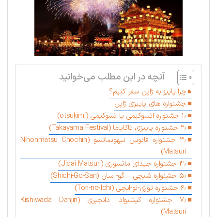
آنچه در این مطلب می‌خوانید
چرا پاییز به ژاپن سفر کنیم؟
جشنواره های پاییزی ژاپن
۱٫ جشنواره اتسوکیمی یا تسوکیمی (otsukimi)
۲٫ جشنواره پاییزی تاکایاما (Takayama Festival)
۳٫ جشنواره فانوس نیهونماتسو (Nihonmatsu Chochin
Matsuri)
۴٫ جشنواره جیدای ماتسوری (Jidai Matsuri)
۵٫ جشنواره شیچی – گو- سان (Shichi-Go-San)
۶٫ جشنواره توری-نو-ایچی (Tori-no-Ichi)
۷٫ جشنواره کیشیوادا دانجیری (Kishiwada Danjiri
Matsuri)