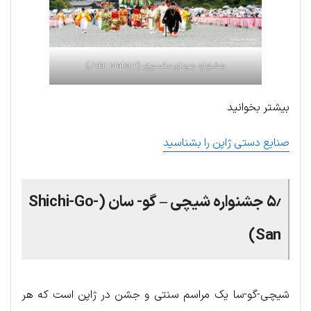
جشنواره جیدای ماتسوری (Jidai Matsuri)
بیشتر بخوانید
صنایع دستی ژاپن را بشناسید
۵٫ جشنواره شیچی – گو- سان (Shichi-Go-
San)
شیچی-گو-سا یک مراسم سنتی و جشن در ژاپن است که هر