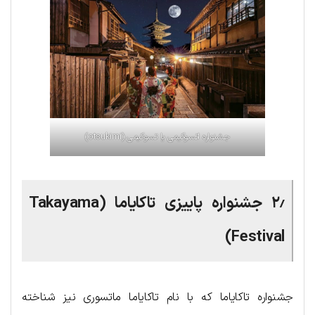
جشنواره اتسوکیمی یا تسوکیمی (otsukimi)
۲٫ جشنواره پاییزی تاکایاما (Takayama
Festival)
جشنواره تاکایاما که با نام تاکایاما ماتسوری نیز شناخته