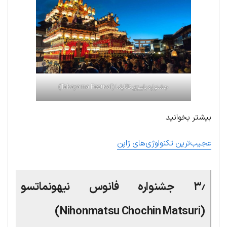
جشنواره پاییزی تاکایاما (Takayama Festival)
بیشتر بخوانید
عجیب‌ترین تکنولوژی‌های ژاپن
۳٫ جشنواره فانوس نیهونماتسو
(Nihonmatsu Chochin Matsuri)