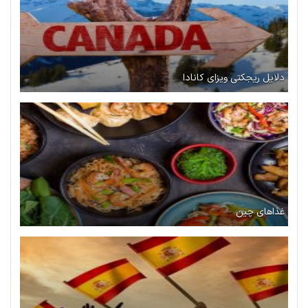
دلایل ریجکتی ویزای کانادا
غذاهای چین