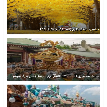
جشنواره جینگو گاین (Jingu Gaien Festival)
سانجا ماتسوری (Sanja Matsuri): یکی از سه جشن‌ بزرگ شینتو در توکیو