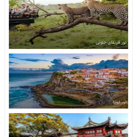
تور آفریقای جنوبی
تور اروپا