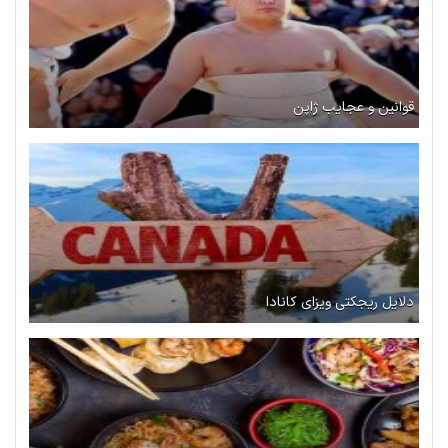
قوانین و عجایب ژاپن
دلایل ریجکتی ویزای کانادا