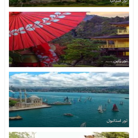
تور اسپانیا
تور ژاپن
تور استانبول