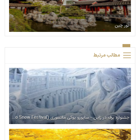
تور چین
مطالب مرتبط
جشنواره‌ برف در ژاپن – ساپورو یوکی ماتسوری (Sapporo Snow Festival)