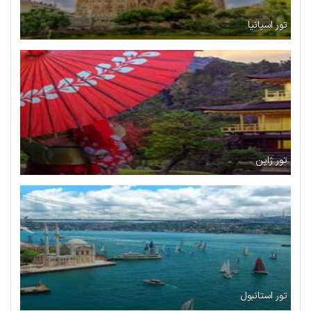
تور اسپانیا
تور ژاپن
تور استانبول