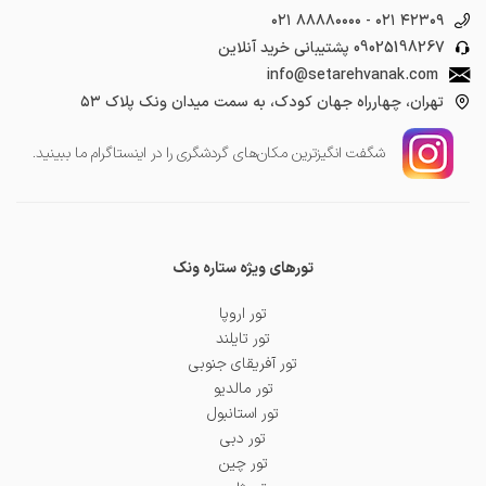
۰۲۱ ۸۸۸۸۰۰۰۰
-
۰۲۱ ۴۲۳۰۹
09025198267
پشتیبانی خرید آنلاین
info@setarehvanak.com
تهران، چهارراه جهان کودک، به سمت میدان ونک پلاک ۵۳
شگفت انگیز‌ترین مکان‌های گردشگری را در اینستاگرام ما ببینید.
تورهای ویژه ستاره ونک
تور اروپا
تور تایلند
تور آفریقای جنوبی
تور مالدیو
تور استانبول
تور دبی
تور چین