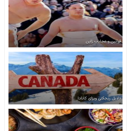
قوانین و عجایب ژاپن
دلایل ریجکتی ویزای کانادا