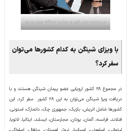
در مصاحبه سعی کنید به سوال‌ها صادقانه جواب بدهید
با ویزا‌ی شینگن به کدام کشورها می‌توان
سفر کرد؟
در مجموع ۲۸ کشور اروپایی عضو پیمان شینگن هستند و با
دریافت ویزا شینگن می‌توان به این ۲۸ کشور سفر کرد. این
کشورها شامل اتریش، بلژیک، جمهوری چک، دانمارک، استونی،
فنلاند، فرانسه، آلمان، یونان، مجارستان، ایسلند، ایتالیا، لاتویا،
لیتوانی، اسلوونی، اسپانیا، نروژ، لهستان، پرتغال، اسلواکی،