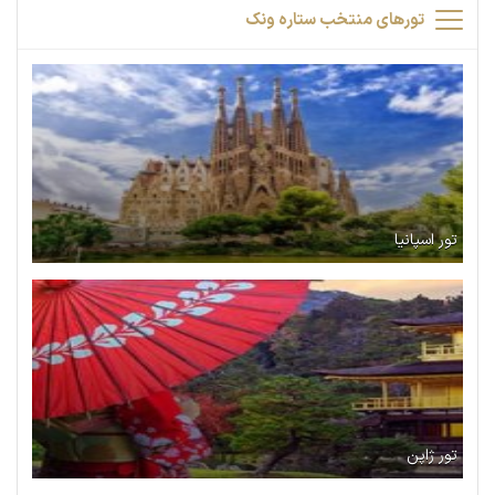
تورهای منتخب ستاره ونک
تور اسپانیا
تور ژاپن