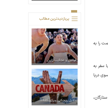
پربازدیدترین مطالب
 فرصت را به
قوانین و عجایب ژاپن
ا سفر به
سوی دریا
ستارگان،
دلایل ریجکتی ویزای کانادا