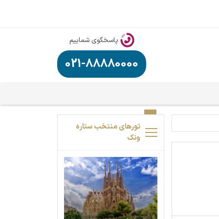
پاسخگوی شماییم
021-88880000
تورهای منتخب ستاره
ونک