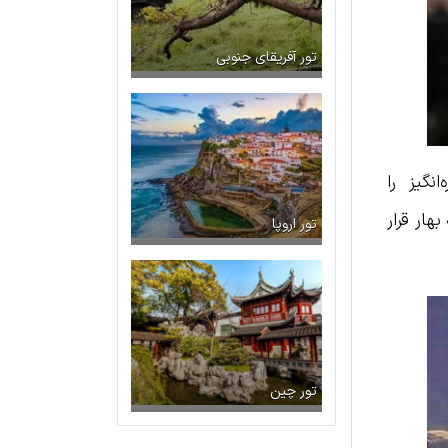
تور آفریقای جنوبی
انگیز را
ار قرار
تور اروپا
تور چین