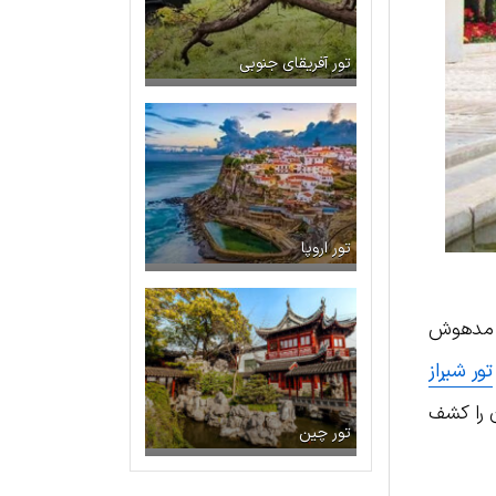
تور آفریقای جنوبی
تور اروپا
طر مدهوش
تور شیراز
ن را کشف
تور چین