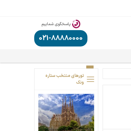
پاسخگوی شماییم
021-88880000
تورهای منتخب ستاره
ونک