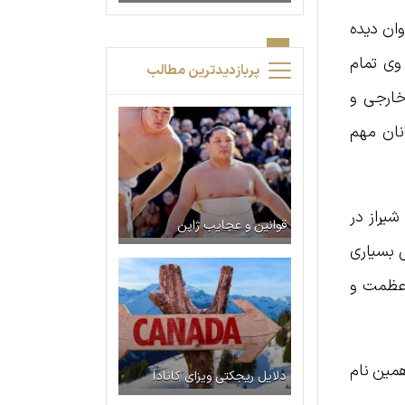
وان دیده
 وی تمام
پربازدیدترین مطالب
 خارجی و
نان مهم
شیراز در
قوانین و عجایب ژاپن
ی بسیاری
 عظمت و
همین نام
دلایل ریجکتی ویزای کانادا