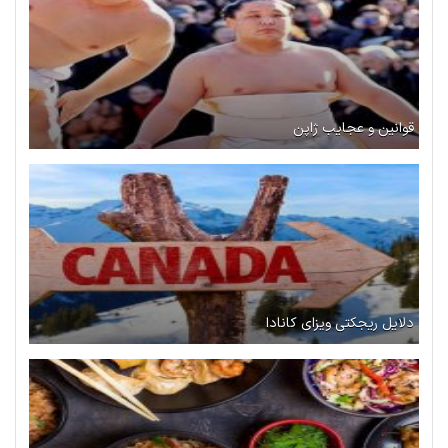
قوانین و عجایب ژاپن
دلایل ریجکتی ویزای کانادا