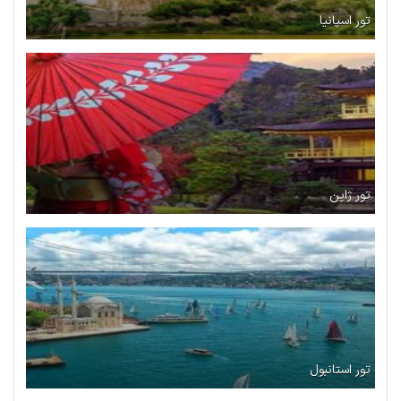
تور اسپانیا
تور ژاپن
تور استانبول