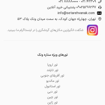
۰۲۱ ۸۸۸۸۰۰۰۰
-
۰۲۱ ۴۲۳۰۹
09025198267
پشتیبانی خرید آنلاین
info@setarehvanak.com
تهران، چهارراه جهان کودک، به سمت میدان ونک پلاک ۵۳
شگفت انگیز‌ترین مکان‌های گردشگری را در اینستاگرام ما ببینید.
تورهای ویژه ستاره ونک
تور اروپا
تور تایلند
تور آفریقای جنوبی
تور مالدیو
تور استانبول
تور دبی
تور چین
تور ژاپن