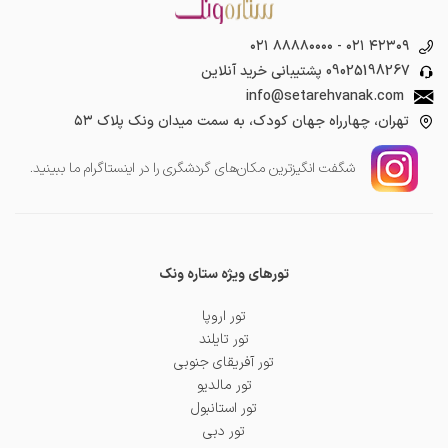
۰۲۱ ۸۸۸۸۰۰۰۰
-
۰۲۱ ۴۲۳۰۹
09025198267
پشتیبانی خرید آنلاین
info@setarehvanak.com
تهران، چهارراه جهان کودک، به سمت میدان ونک پلاک ۵۳
شگفت انگیز‌ترین مکان‌های گردشگری را در اینستاگرام ما ببینید.
تورهای ویژه ستاره ونک
تور اروپا
تور تایلند
تور آفریقای جنوبی
تور مالدیو
تور استانبول
تور دبی