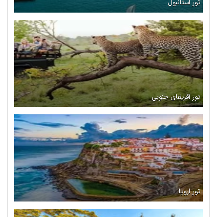
تور استانبول
تور آفریقای جنوبی
تور اروپا