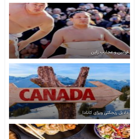
قوانین و عجایب ژاپن
دلایل ریجکتی ویزای کانادا