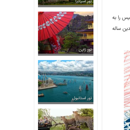
تور اسپانیا
یس را به
دین ساله
تور ژاپن
تور استانبول