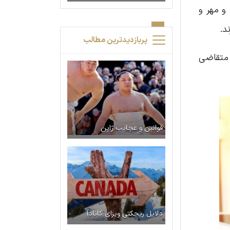
و مهر و
د.
پربازدیدترین مطالب
 متقاضی
قوانین و عجایب ژاپن
دلایل ریجکتی ویزای کانادا