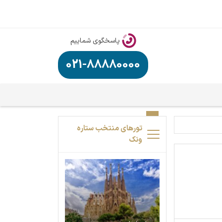
پاسخگوی شماییم
021-88880000
تورهای منتخب ستاره
ونک