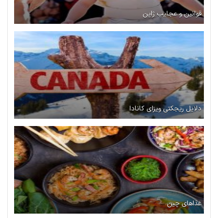
قوانین و عجایب ژاپن
دلایل ریجکتی ویزای کانادا
غذاهای چین