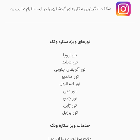
شگفت انگیز‌ترین مکان‌های گردشگری را در اینستاگرام ما ببینید.
تورهای ویژه ستاره ونک
تور اروپا
تور تایلند
تور آفریقای جنوبی
تور مالدیو
تور استانبول
تور دبی
تور چین
تور ژاپن
تور برزیل
خدمات ویزا ستاره ونک
وقت سفارت و پیکاپ ویزا