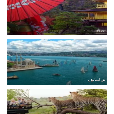
تور ژاپن
تور استانبول