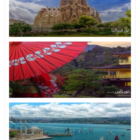
تور اسپانیا
تور ژاپن