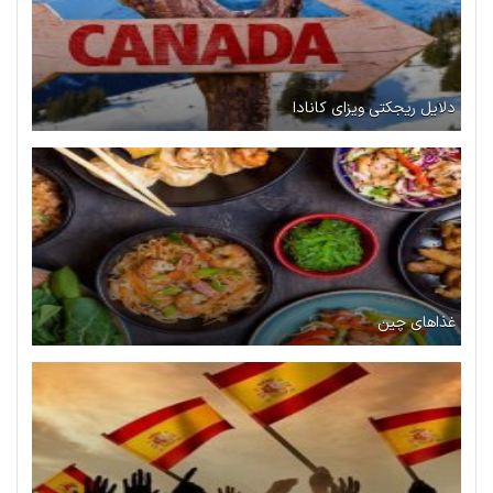
دلایل ریجکتی ویزای کانادا
غذاهای چین