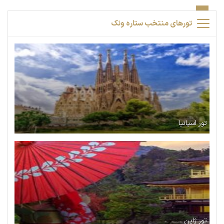
تورهای منتخب ستاره ونک
تور اسپانیا
تور ژاپن