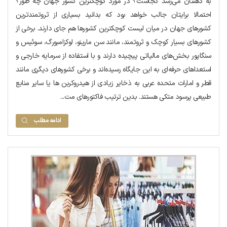
به ذهنتان می‌رسد کجاست؟ در مورد کوچکترین کشور جهان چه طور؟
احتمالا برایتان جالب خواهد بود که بدانید بسیاری از ثروتمندترین
کشورهای جهان در میان لیست کوچکترین کشورها هم جای دارند. برخی از
کشورهای بسیار کوچک و ثروتمند، مانند سن مارینو، لوکزامبورگ، سوئیس و
سنگاپور بخش‌های مالیاتی پیچیده دارند و با استفاده از سرمایه خارجی و
استعداهای حرفه‌ای به این جایگاه رسیده‌اند و برخی کشورهای دیگری مانند
قطر و امارات متحده عربی به ذخایر زیادی از هیدروکربن ها یا سایر منابع
طبیعی پرسود متکی هستند. بدین ترتیب فاکتورهای مت...
ادامه مطلب