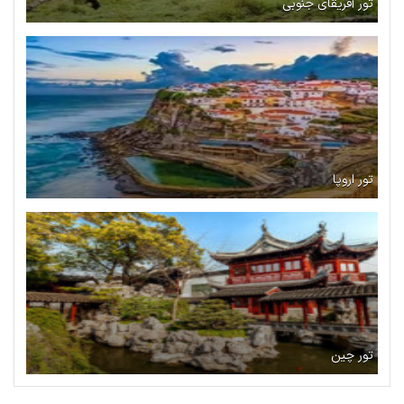
تور آفریقای جنوبی
تور اروپا
تور چین