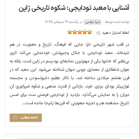
آشنایی با معبد تودایجی: شکوه تاریخی ژاپن
نوشته شده توسط :
دیبا عباسی
در یکشنبه 21 سپتامبر 2025
لطفا امتیاز دهید
در قلب شهر تاریخی نارا، جایی که فرهنگ، تاریخ و معنویت در هم
تنیده‌اند، معبد تودایجی با جلال وجبروتش خودنمایی می‌کند؛ اثری
بی‌نظیر که نه‌تنها یکی از مهم‌ترین نمادهای بودیسم در ژاپن است، بلکه به
عنوان شاهکاری از معماری چوبی جهان شناخته می‌شود. این معبد که در
قرن هشتم میلادی ساخته شد، با تالار عظیم دایبوتسودن و مجسمه
غول‌پیکر بودای برنزی خود، بازتابی از قدرت مذهبی و شکوه امپراتوری آن
دوران را به نمایش می‌گذارد. بازدید از تودایجی فرصتی ست برای لمس
تاریخ، مشاهده هنر و تجربه معنویتی که قرن‌ها پابرجا مانده است....
ادامه مطلب