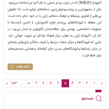
آکیهابارا (秋葉原) که در میان مردم محلی با نام آکیبا نیز شناخته می‌شود،
یکی از مشهورترین و پرجنب‌وجوش‌ترین محله‌های توکیو است که تلفیقی
بی‌نظیر از فناوری پیشرفته و فرهنگ معاصر ژاپن را در خود جای داده است.
این منطقه با فروشگاه‌های بی‌شمار لوازم الکترونیکی، از آخرین گجت‌ها تا
تجهیزات تخصصی، بهشتی برای علاقه‌مندان تکنولوژی به شمار می‌رود. در
کنار آن، آکیهابارا ژاپن به عنوان مرکز فرهنگ اوتاکو نیز شهرت جهانی دارد؛
جایی که فروشگاه‌ها و مراکز متعدد مرتبط با انیمه، مانگا و بازی‌های رایانه‌ای
در میان پاساژها و فروشگاه‌های مدرن جای گرفته‌اند و فضایی منحصربه‌فرد
برای طرفداران ا...
ادامه مطلب
»
153
…
10
9
8
7
6
5
4
3
2
1
«
جستجو