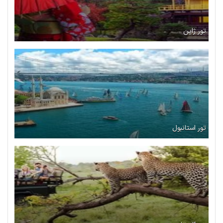
تور ژاپن
تور استانبول