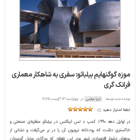
موزه گوگنهایم بیلبائو: سفری به شاهکار معماری
فرانک گری
نوشته شده توسط :
دیبا عباسی
در چهارشنبه 13 آگوست 2025
لطفا امتیاز دهید
در اوایل دهه ۱۹۹۰، کمپ د لس اینگلس در بیلبائو منظره‌ای صنعتی و
خاکستری داشت که رودخانه نرویون آن را در بر می‌گرفت و نشانی از
روزهای دشوار اقتصادی شهر بود. این نقطه، که روزگاری محل گورستان