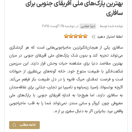
بهترین پارک‌های ملی آفریقای جنوبی برای
سافاری
نوشته شده توسط :
دیبا عباسی
در دوشنبه 25 آگوست 2025
لطفا امتیاز دهید
سافاری یکی از هیجان‌انگیزترین ماجراجویی‌هایی است که هر گردشگری
می‌تواند تجربه کند و بدون شک پارک‌های ملی آفریقای جنوبی در میان
بهترین مقاصد دنیا برای مشاهده حیات وحش قرار دارند. این سرزمین
شگفت‌انگیز با طبیعت متنوع خود، خانه گونه‌های بی‌نظیری از حیوانات
است و فرصت تماشای «بیگ فایو» را در دل طبیعت بکر فراهم می‌کند.
اگرچه بوتسوانا، زامبیا، زیمبابوه و نامیبیا نیز تجارب جذابی برای علاقه‌مندان
به سافاری دارند، اما هیچ‌جا به اندازه آفریقای جنوبی با پارک‌های ملی
معروفی چون کروگر و سابی سندز، نمی‌تواند شما را به قلب ماجراجویی
واقعی ببرد. بنابراین اگر به دنبال سفری پر از ه...
ادامه مطلب