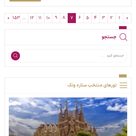
»
153
…
12
11
10
9
8
7
6
5
4
3
2
1
«
جستجو
تورهای منتخب ستاره ونک