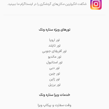
شگفت انگیز‌ترین مکان‌های گردشگری را در اینستاگرام ما ببینید.
تورهای ویژه ستاره ونک
تور اروپا
تور تایلند
تور آفریقای جنوبی
تور مالدیو
تور استانبول
تور دبی
تور چین
تور ژاپن
تور برزیل
خدمات ویزا ستاره ونک
وقت سفارت و پیکاپ ویزا