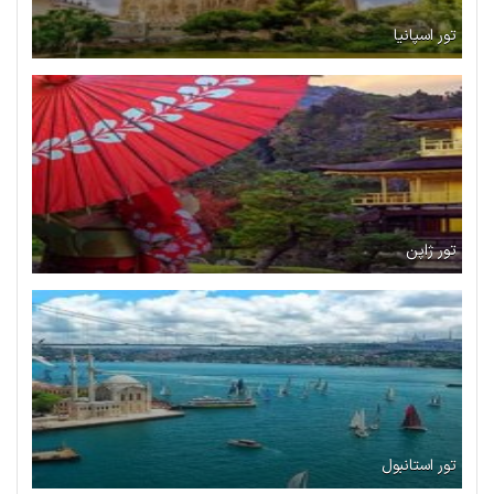
تور اسپانیا
تور ژاپن
تور استانبول