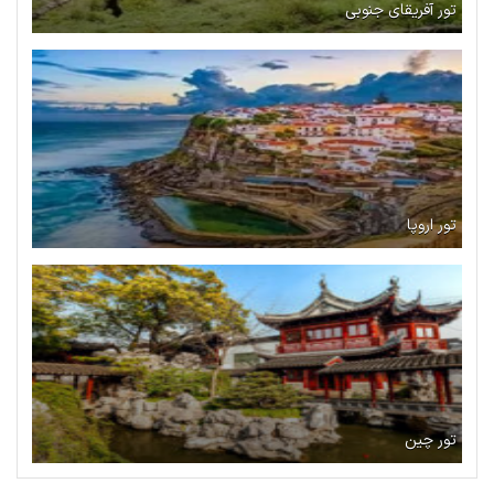
تور آفریقای جنوبی
تور اروپا
تور چین