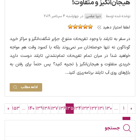
هیجان‌انگیز و متفاوت!
نوشته شده توسط :
دیبا عباسی
در چهارشنبه 4 سپتامبر 2019
لطفا امتیاز دهید
در سفر به تایلند با وجود تفریحات متنوع، جزایر شگفت‌انگیز و مراکز خرید
گوناگون نه تنها حوصله‌تان سر نمی‌روند بلکه با کمبود وقت هم مواجه
خواهید شد! در میان تمام تفریحات تمام‌نشدنی تایلند دوست دارید
خریدی متفاوت و هیجان‌انگیز را تجربه کنید؟ پس حتماً برای رفتن به
بازارهای روی آب تایلند برنامه‌ریزی کنید....
ادامه مطلب
»
153
…
140
139
138
137
136
135
134
133
132
131
130
…
1
«
جستجو