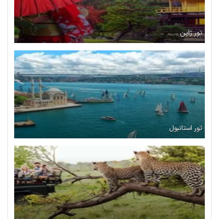
تور ژاپن
تور استانبول