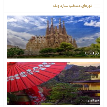
تورهای منتخب ستاره ونک
تور اسپانیا
تور ژاپن