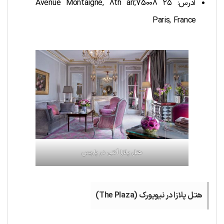
آدرس: ۲۵ Avenue Montaigne, 8th arr,75008
Paris, France
هتل پلازا آنتی در پاریس
هتل پلازا در نیویورک (The Plaza)