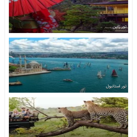
تور ژاپن
تور استانبول