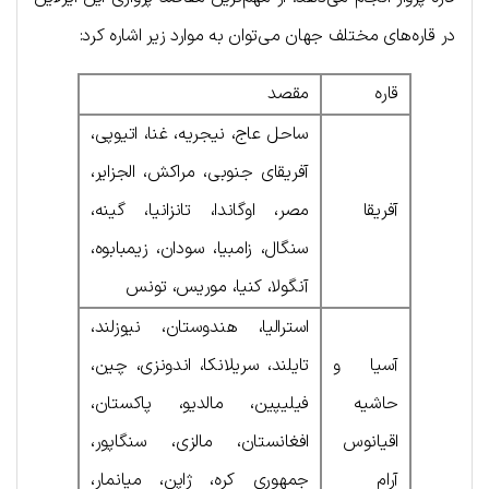
در قاره‌های مختلف جهان می‌توان به موارد زیر اشاره کرد:
قاره
مقصد
ساحل عاج، نیجریه، غنا، اتیوپی،
آفریقای جنوبی، مراکش، الجزایر،
آفریقا
مصر، اوگاندا، تانزانیا، گینه،
سنگال، زامبیا، سودان، زیمبابوه،
آنگولا، کنیا، موریس، تونس
استرالیا، هندوستان، نیوزلند،
آسیا و
تایلند، سریلانکا، اندونزی، چین،
حاشیه
فیلیپین، مالدیو، پاکستان،
اقیانوس
افغانستان، مالزی، سنگاپور،
آرام
جمهوری کره، ژاپن، میانمار،