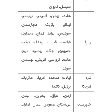
سیشل، تایوان
هلند، یونان، اسپانیا، بریتانیا،
ایتالیا، بلژیک، مجارستان،
سوئیس، ایرلند، آلمان، دانمارک،
اروپا
فرانسه، قبرس، پرتغال، ترکیه،
جمهوری چک، روسیه، نروژ،
مالت، کرواسی، اتریش، لهستان،
سوئد
قاره
ایالات متحده آمریکا، مکزیک،
آمریکا
برزیل، کانادا
اردن، عراق، بحرین، لبنان،
خاورمیانه
عربستان صعودی، عمان، امارات