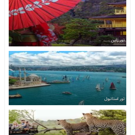
تور ژاپن
تور استانبول