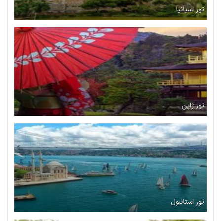
تور اسپانیا
تور ژاپن
تور استانبول