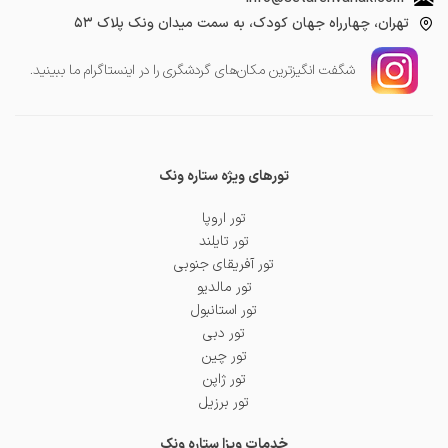
تهران، چهارراه جهان کودک، به سمت میدان ونک پلاک ۵۳
شگفت انگیز‌ترین مکان‌های گردشگری را در اینستاگرام ما ببینید.
تورهای ویژه ستاره ونک
تور اروپا
تور تایلند
تور آفریقای جنوبی
تور مالدیو
تور استانبول
تور دبی
تور چین
تور ژاپن
تور برزیل
خدمات ویزا ستاره ونک