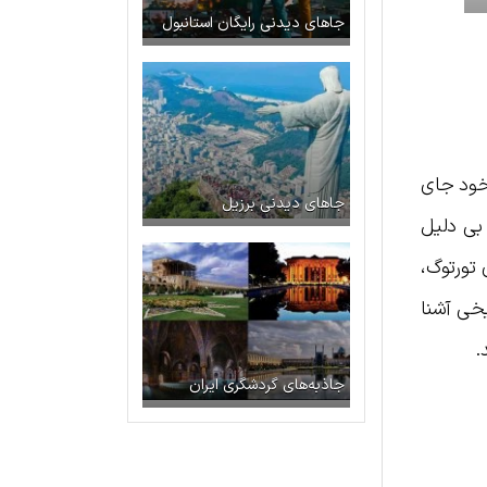
جاهای دیدنی رایگان استانبول
در خود جای
جاهای دیدنی برزیل
 بی دلیل
هند قرار گرفته است. در ادامه صومعه Phuktal، روستای تورتوگ،
اریخی آشنا
.
جاذبه‌های گردشگری ایران