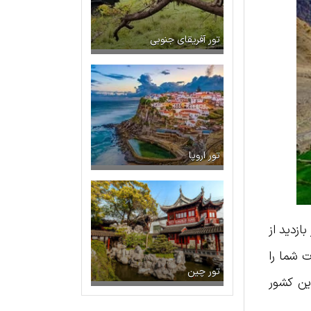
تور آفریقای جنوبی
تور اروپا
زدید از
ت شما را
تور چین
ین کشور