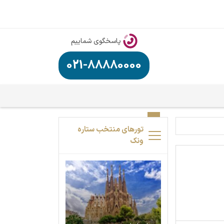
پاسخگوی شماییم
021-88880000
تورهای منتخب ستاره
ونک