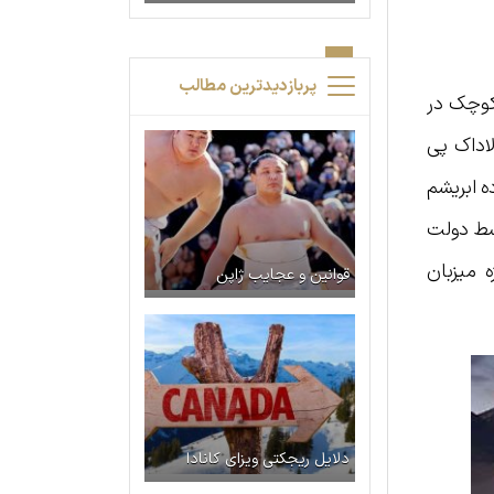
پربازدیدترین مطالب
 کوچک در
‌دا‌ک پی
ه ابریشم
سته شدن مرزها توسط دولت
 میزبان
قوانین و عجایب ژاپن
دلایل ریجکتی ویزای کانادا