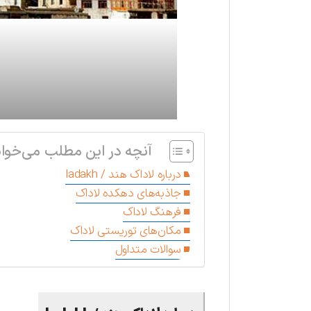
آنچه در این مطلب می‌خوان
درباره لاداک هند / ladakh
جاذبه‌های دهکده لاداک
فرهنگ لاداک
مکان‌های توریستی لاداک
سوالات متداول