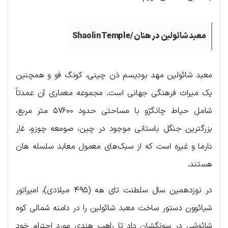
معبد شائولین در هنان /
Shaolin Temple
معبد شائولین مهد بودیسم ذن چینی، کونگ فو و همچنین
یک میراث فرهنگی جهانی است. مجموعه معماری آن عمدتاً
شامل حیاط چانگژو با مساحتی حدود ۵۷۶۰۰ متر مربع،
بزرگترین جنگل باستانی موجود در چین، صومعه چوزو، غار
دارما و غیره است که از سبک‌های معمول معابد سلسله هان
هستند.
در نوزدهمین سال سلطنت تای هه (۴۹۵ میلادی)، امپراتور
شیائوون دستور ساخت معبد شائولین را در دامنه شمالی کوه
شائوشی در سونگشان داد تا راهب هندی مورد احترام خود