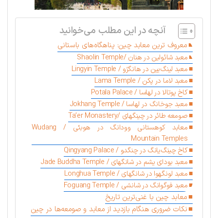
آنچه در این مطلب می‌خوانید
معروف ترین معابد چین: پناهگاه‌های باستانی
معبد شائولین در هنان /Shaolin Temple
معبد لینگ‌یین در هانگژو / Lingyin Temple
معبد لاما در پکن / Lama Temple
کاخ پوتالا در لهاسا / Potala Palace
معبد جوخانگ در لهاسا / Jokhang Temple
صومعه طائر در چینگهای /Ta’er Monastery
معابد کوهستانی وودانگ در هوبئی / Wudang
Mountain Temples
کاخ چینگ‌یانگ در چنگدو / Qingyang Palace
معبد بودای یشم در شانگهای / Jade Buddha Temple
معبد لونگهوا در شانگهای / Longhua Temple
معبد فوگوانگ در شانشی / Foguang Temple
معابد چین با غنی‌ترین تاریخ
نکات ضروری هنگام بازدید از معابد و صومعه‌ها در چین