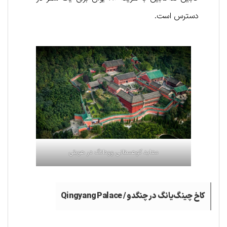
دسترس است.
معابد کوهستانی وودانگ در هوبئی
کاخ چینگ‌یانگ در چنگدو /
Qingyang Palace