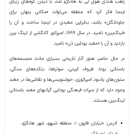
راهب هندی هوی لی به هانگژو آمد، با دیدن کوه‌های زیبای
اینجا فکر کرد که منطقه می‌تواند «مکانی پنهان برای
جاودانگان» باشد، بنابراین معبدی در اینجا ساخت و آن را
«لینگ‌یین» نامید. در سال ۱۶۸۹، امپراتور کانگشی از لینگ یین
بازدید و آن را «معبد یونلین ذن» نامید.
در حال حاضر، هنوز آثار تاریخی بسیاری مانند مجسمه‌های
باستانی بودا، ظروف آیینی، سوتراها، بتکده‌های سنگی،
ستون‌های یادبود امپراتوری، خوشنویسی‌ها و نقاشی‌ها در معبد
وجود دارد که از میراث فرهنگی بودایی گرانبهای معبد باستانی
لینگ‌یین هستند.
آدرس: خیابان فایون ۱، منطقه شیهو، شهر هانگژو،
استان ژجیانگ