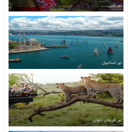
تور ژاپن
تور استانبول
تور آفریقای جنوبی