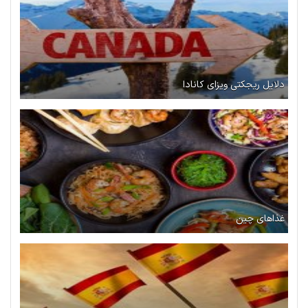
دلایل ریجکتی ویزای کانادا
غذاهای چین