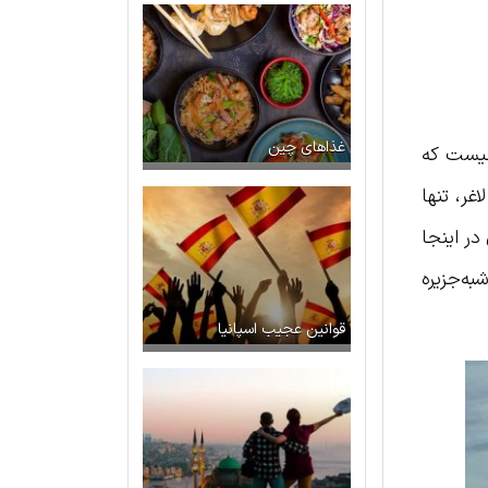
غذاهای چین
عجب نیست که
غر، تنها
ر اینجا
به‌جزیره
قوانین عجیب اسپانیا