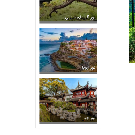
تور آفریقای جنوبی
تور اروپا
تور چین