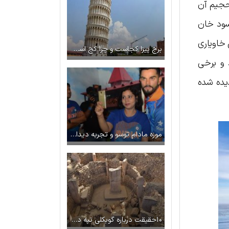
 حجیم آن
وسود خان
خاویاری
برج پیزا کجاست و چرا کج است؟ راز های استوار ماندن این بنا
 و برخی
دیده شده
موزه مادام توسو و تجربه دیدار با ستاره‌های جهانی
۱۰حقيقت درباره گوبکلی تپه در ترکیه