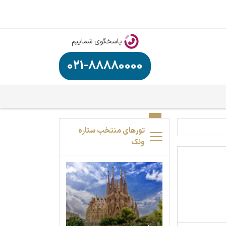
پاسخگوی شماییم
021-88880000
تورهای منتخب ستاره
ونک