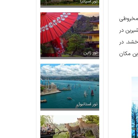
تور اسپانیا
 مخروطی
‌ترین دریاچه آب شیرین در
خشد. در
این مکان
تور ژاپن
تور استانبول