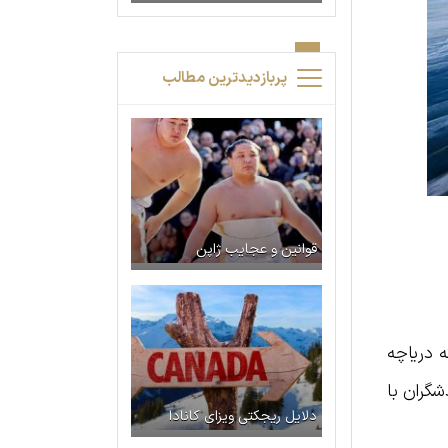
پربازدیدترین مطالب
قوانین و عجایب ژاپن
ه دریاچه
دشگران با
دلایل ریجکتی ویزای کانادا