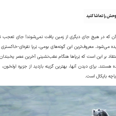
وحش را تماشا کنید
ز ۸۰ درصد از بیش از ۳۷۰۰ گونه آن که در هیچ جای دیگری از زمین یافت نمی‌شوند! جای ت
ه می‌شود. معروف‌ترین این گونه‌های بومی، نِرپا نقره‌ای-خاکستری لا
د بر این است که نِرپاها هنگام عقب‌نشینی آخرین عصر یخبندان د
ه هستند. برای دیدن آنها، بهترین گزینه بازدید از جزیره اولخون، ش
اچه بایکال است.