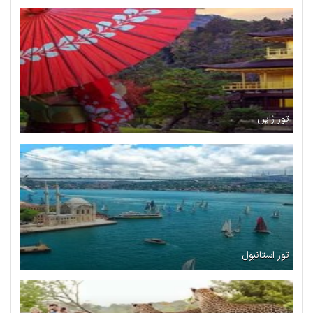
تور ژاپن
تور استانبول