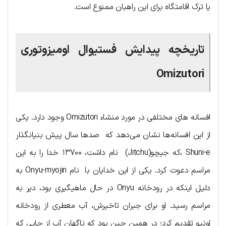
یا ترک اقامتگاه برای این راهبان ممنوع است.
تاریخچه پیدایش فستیوال اومیزوتوری
Omizutori
افسانه های مختلفی در مورد منشاء Omizutori وجود دارد. یکی
از این افسانه‌ها نشان می‌دهد که صدها سال پیش بنیانگذار
Shuni-e ،که جیچو(Jitchu) نام داشت، ۱۳۷۰۰ خدا را به این
مراسم دعوت کرد. یکی از این خدایان با نام Onyu-myojin به
دلیل اینکه در رودخانه Onyu در حال ماهیگیری بود، دیر به
مراسم رسید. او برای جبران تاخیرش، آب معطری از رودخانه
اونیو تقدیم کرد؛ در همین حین بود که ناگهان آب از جایی که