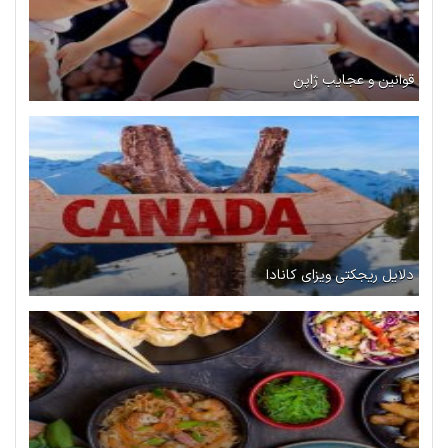
قوانین و عجایب ژاپن
دلایل ریجکتی ویزای کانادا