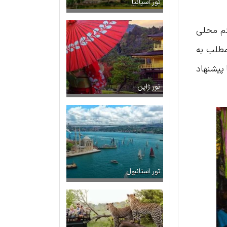
تور اسپانیا
ردم محلی
مطلب به
 پیشنهاد
تور ژاپن
تور استانبول