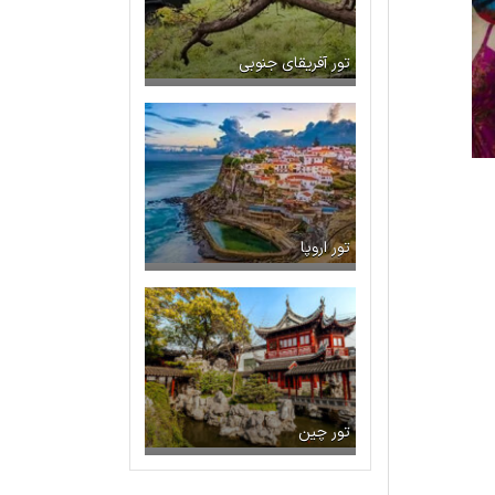
تور آفریقای جنوبی
تور اروپا
تور چین