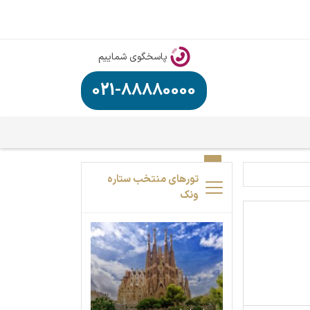
پاسخگوی شماییم
021-88880000
تورهای منتخب ستاره
ونک