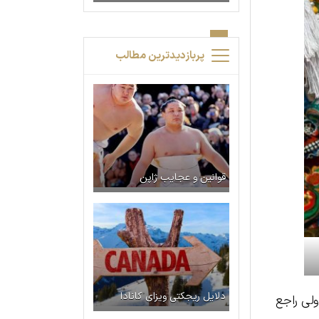
پربازدیدترین مطالب
قوانین و عجایب ژاپن
دلایل ریجکتی ویزای کانادا
ولی راجع