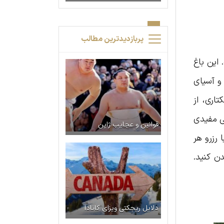
پربازدیدترین مطالب
 این باغ
 و آسیای
۷ نمونه ژنتیکی گیاهان و ۴۰۰ گونه گیاهی دارویی و معطر در فضایی ۱.۵ هکتاری، از
می مفیدی
قوانین و عجایب ژاپن
 رزرو هر
ن کنید.
دلایل ریجکتی ویزای کانادا