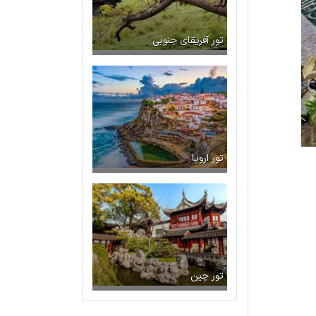
تور آفریقای جنوبی
تور اروپا
تور چین