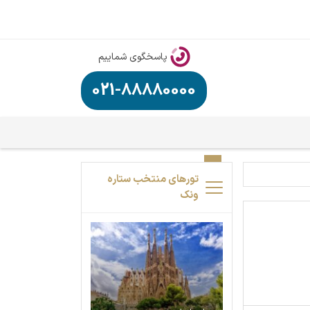
پاسخگوی شماییم
021-88880000
تورهای منتخب ستاره
ونک