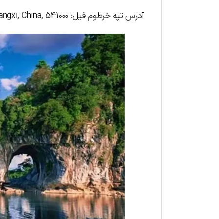
آدرس تپه خرطوم فیل: ۷۷۸V+Q8C, Xiangshan District, Guilin, Guilin, Guangxi, China, 541000