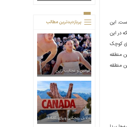
ست. این
پربازدیدترین مطالب
ینکه در این
‌های کوچک
ین منطقه
ین منطقه
قوانین و عجایب ژاپن
دلایل ریجکتی ویزای کانادا
په‌ها پیدا