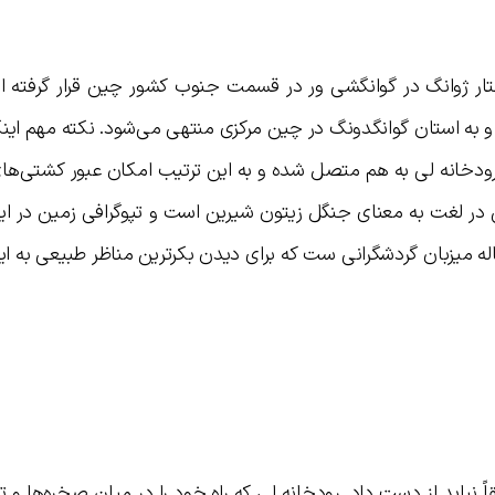
ر ژوانگ در گوانگشی ور در قسمت جنوب کشور چین قرار گرفته ا
 معروف Gui، Guilin عبور کرده و به استان گوانگدونگ در چین مرکزی منتهی می‌شود. نکته مهم ا
در استان هونان و رودخانه لی به هم متصل شده و به این ترتیب امکان عبور کشتی
لین در لغت به معنای جنگل زیتون شیرین است و تپوگرافی زمین در ا
ساله میزبان گردشگرانی ست که برای دیدن بکرترین مناظر طبیعی به ا
گیز را مطلقاً نباید از دست داد. رودخانه لی که راه خود را در میان صخره‌ها و ت