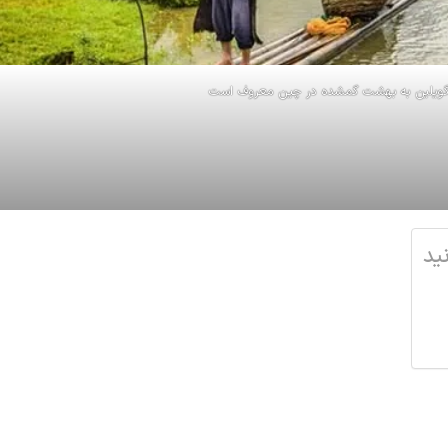
و‌یلین به بهشت گمشده در چین معروف است
ید