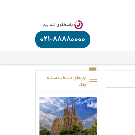
پاسخگوی شماییم
021-88880000
تورهای منتخب ستاره
ونک