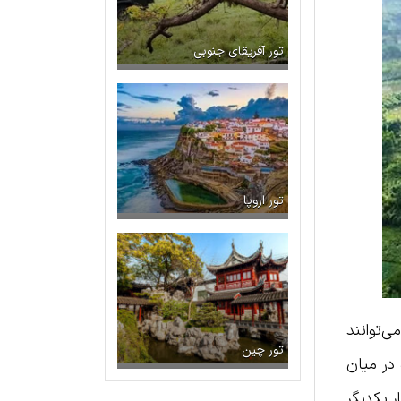
تور آفریقای جنوبی
تور اروپا
‌توانند
تور چین
در میان
ر یکدیگر