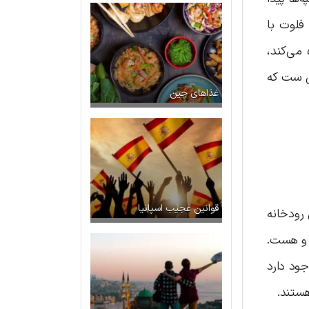
فلوت با
 می‌کند،
تی ست که
غذاهای چین
قوانین عجیب اسپانیا
 رودخانه
ه و هست.
جود دارد
هستند.